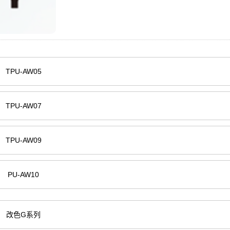
TPU-AW05
TPU-AW07
TPU-AW09
PU-AW10
改色G系列